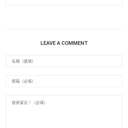
LEAVE A COMMENT