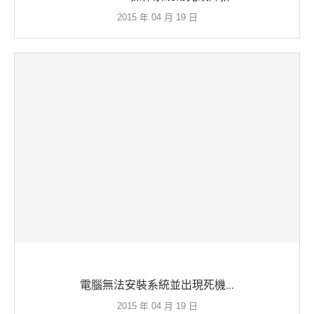
2015 年 04 月 19 日
電腦無法安裝系統並出現死機...
2015 年 04 月 19 日