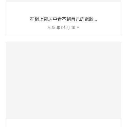
在網上鄰居中看不到自己的電腦...
2015 年 04 月 19 日