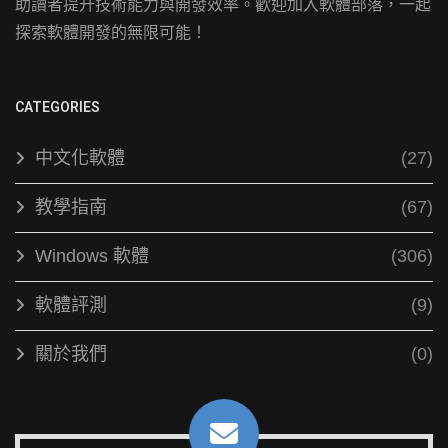
助讀者提升技術能力與開發效率。歡迎加入軟體部落，一起
探索軟體開發的無限可能！
CATEGORIES
中文化軟體
(27)
教學指南
(67)
Windows 軟體
(306)
軟體評測
(9)
關於我們
(0)