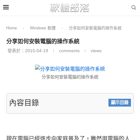
Home
-
Windows 軟體
-
分享如何安裝電腦的操作系統
分享如何安裝電腦的操作系統
發表於：
2015-04-19
comments
views
分享如何安裝電腦的操作系統
內容目錄
顯示目錄
現在電腦已經逐步向家庭普及了。雖然用電腦的人