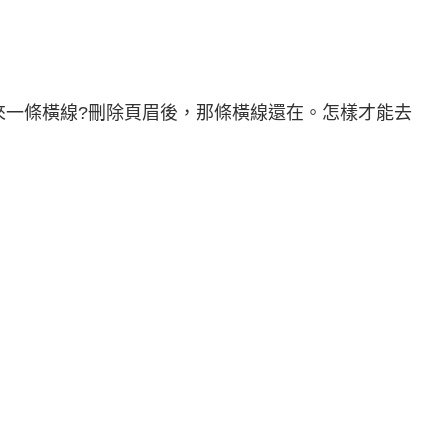
來一條橫線?刪除頁眉後，那條橫線還在。怎樣才能去