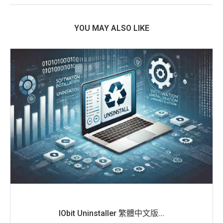
YOU MAY ALSO LIKE
IObit Uninstaller 繁體中文版...