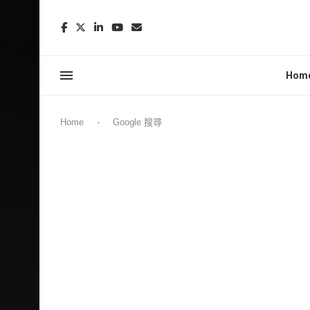
Hom
Home
-
Google 搜尋