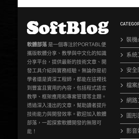
CATEGOR
裝機
軟體部落
是一個專注於PORTABL便
攜版軟體分享、教學與中文化的知識
系統
分享平台，提供最新的技術文章、開
安全
發工具介紹與實務經驗。無論你是初
學者還是資深工程師，都能在這裡找
檔案
到豐富且實用的內容，包括程式語言
教學、框架應用和專案管理等主題。
網路
透過深入淺出的文章，幫助讀者提升
技術能力與開發效率。歡迎加入軟體
圖形
部落，一起探索軟體開發的無限可
影音
能！