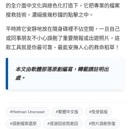
的全介面中文化與綠色化打造下，它把專業的檔案
搜救技術，濃縮進幾秒鐘的點擊之中。
平時將它安靜地放在隨身碟裡不佔空間，一旦自己
或同事朋友不小心誤刪了重要簡報或出遊照片，這
款工具就是你最可靠、最能安撫人心的救命稻草！
本文由軟體部落原創編寫，轉載請註明出
處。
#Hetman Uneraser
#繁體中文版
#免安裝版
#誤刪檔案還原
#資源回收筒救回
#照片誤刪恢復