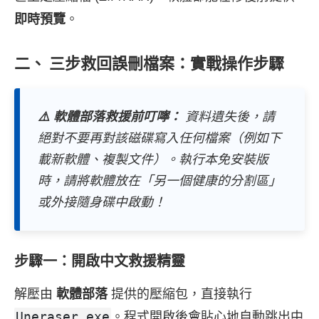
即時預覽
。
二、 三步救回誤刪檔案：實戰操作步驟
⚠️ 軟體部落救援前叮嚀：
資料遺失後，請
絕對不要再對該磁碟寫入任何檔案（例如下
載新軟體、複製文件）。執行本免安裝版
時，請將軟體放在「另一個健康的分割區」
或外接隨身碟中啟動！
步驟一：開啟中文救援精靈
解壓由
軟體部落
提供的壓縮包，直接執行
Uneraser.exe
。程式開啟後會貼心地自動跳出中