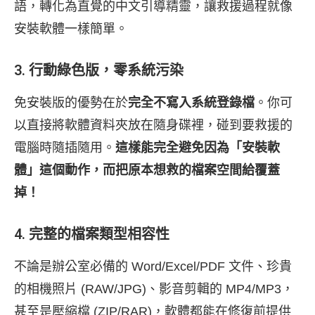
語，轉化為直覺的中文引導精靈，讓救援過程就像
安裝軟體一樣簡單。
3. 行動綠色版，零系統污染
免安裝版的優勢在於
完全不寫入系統登錄檔
。你可
以直接將軟體資料夾放在隨身碟裡，碰到要救援的
電腦時隨插隨用。
這樣能完全避免因為「安裝軟
體」這個動作，而把原本想救的檔案空間給覆蓋
掉！
4. 完整的檔案類型相容性
不論是辦公室必備的 Word/Excel/PDF 文件、珍貴
的相機照片 (RAW/JPG)、影音剪輯的 MP4/MP3，
甚至是壓縮檔 (ZIP/RAR)，軟體都能在修復前提供