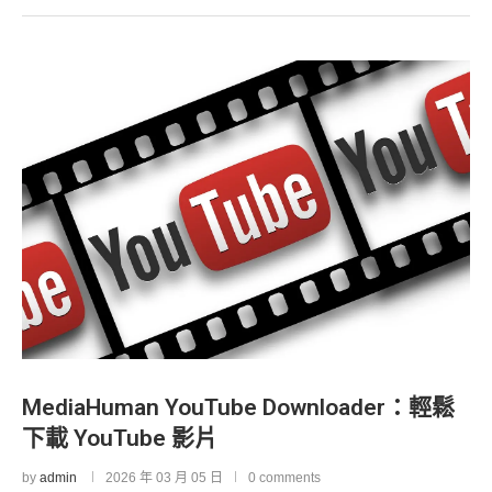
MediaHuman YouTube Downloader：輕鬆
下載 YouTube 影片
by
admin
2026 年 03 月 05 日
0 comments